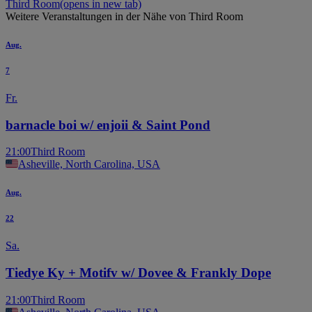
Third Room
(opens in new tab)
Weitere Veranstaltungen in der Nähe von Third Room
Aug.
7
Fr.
barnacle boi w/ enjoii & Saint Pond
21:00
Third Room
Asheville, North Carolina, USA
Aug.
22
Sa.
Tiedye Ky + Motifv w/ Dovee & Frankly Dope
21:00
Third Room