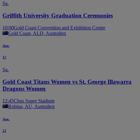
Sa.
Griffith University Graduation Ceremonies
10:00
Gold Coast Convention and Exhibition Centre
Gold Coast, ALD, Australien
Aug.
15
Sa.
Gold Coast Titans Women vs St. George Illawarra
Dragons Women
12:45
Cbus Super Stadium
Robina, AU, Australien
Aug.
22