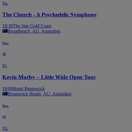
Sa.
The Church - A Psychedelic Symphony
19:30
The Star Gold Coast
Broadbeach, AU, Australien
Nov.
20
Fr.
Kevin Morby – Little Wide Open Tour
18:00
Hotel Brunswick
Brunswick Heads, AU, Australien
Nov.
24
Di.