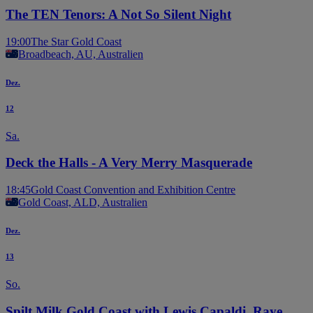
The TEN Tenors: A Not So Silent Night
19:00
The Star Gold Coast
Broadbeach, AU, Australien
Dez.
12
Sa.
Deck the Halls - A Very Merry Masquerade
18:45
Gold Coast Convention and Exhibition Centre
Gold Coast, ALD, Australien
Dez.
13
So.
Spilt Milk Gold Coast with Lewis Capaldi, Raye