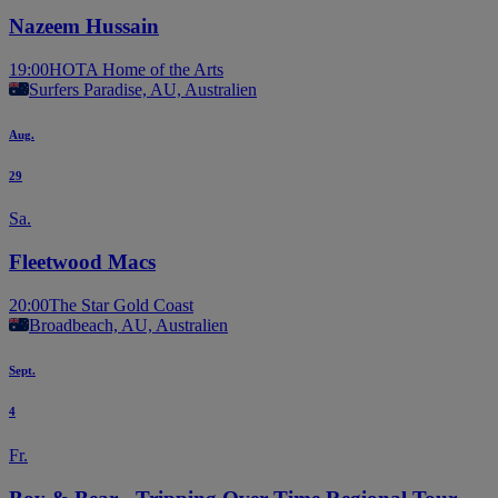
Nazeem Hussain
19:00
HOTA Home of the Arts
Surfers Paradise, AU, Australien
Aug.
29
Sa.
Fleetwood Macs
20:00
The Star Gold Coast
Broadbeach, AU, Australien
Sept.
4
Fr.