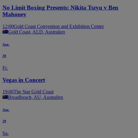
No Limit Boxing Presents: Nikita Tszyu v Ben
Mahoney
12:00
Gold Coast Convention and Exhibition Centre
Gold Coast, ALD, Australien
Aug.
28
Fr.
Vegas in Concert
19:00
The Star Gold Coast
Broadbeach, AU, Australien
Aug.
29
Sa.