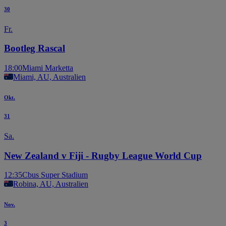
30
Fr.
Bootleg Rascal
18:00
Miami Marketta
Miami, AU, Australien
Okt.
31
Sa.
New Zealand v Fiji - Rugby League World Cup
12:35
Cbus Super Stadium
Robina, AU, Australien
Nov.
3