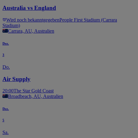
Australia vs England
Wird noch bekanntgegeben
People First Stadium (Carrara
Stadium)
Carrara, AU, Australien
Dez.
3
Do.
Air Supply
20:00
The Star Gold Coast
Broadbeach, AU, Australien
Dez.
5
Sa.