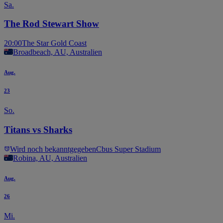
Sa.
The Rod Stewart Show
20:00
The Star Gold Coast
Broadbeach, AU, Australien
Aug.
23
So.
Titans vs Sharks
Wird noch bekanntgegeben
Cbus Super Stadium
Robina, AU, Australien
Aug.
26
Mi.