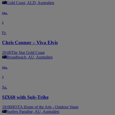
Gold Coast, ALD, Australien
Okt.
2
Fr.
Chris Connor – Viva Elvis
20:00
The Star Gold Coast
Broadbeach, AU, Australien
Okt.
3
Sa.
SIX60 with Sub-Tribe
18:00
HOTA Home of the Arts - Outdoor Stage
Surfers Paradise, AU, Australien