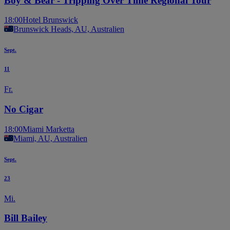
Boy & Bear - Tripping Over Time Regional Tour
18:00
Hotel Brunswick
Brunswick Heads, AU, Australien
Sept.
11
Fr.
No Cigar
18:00
Miami Marketta
Miami, AU, Australien
Sept.
23
Mi.
Bill Bailey