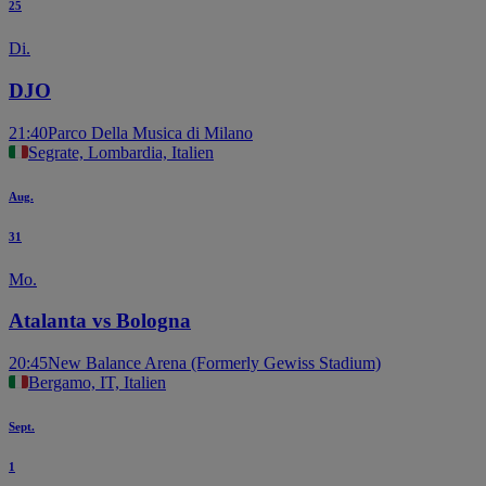
25
Di.
DJO
21:40
Parco Della Musica di Milano
Segrate, Lombardia, Italien
Aug.
31
Mo.
Atalanta vs Bologna
20:45
New Balance Arena (Formerly Gewiss Stadium)
Bergamo, IT, Italien
Sept.
1