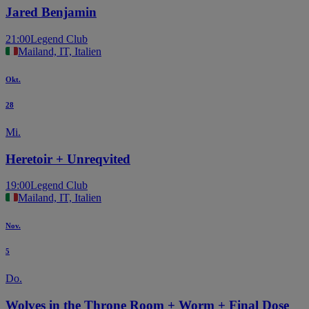
Jared Benjamin
21:00
Legend Club
Mailand, IT, Italien
Okt.
28
Mi.
Heretoir + Unreqvited
19:00
Legend Club
Mailand, IT, Italien
Nov.
5
Do.
Wolves in the Throne Room + Worm + Final Dose