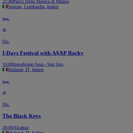
21:40
Parco Della Musica di Milano
Segrate, Lombardia, Italien
Sept.
10
Do.
I-Days Festival with A$AP Rocky
16:00
Ippodromo Snai - San Siro
Mailand, IT, Italien
Sept.
10
Do.
The Black Keys
20:00
Alcatraz
Mailand, IT, Italien