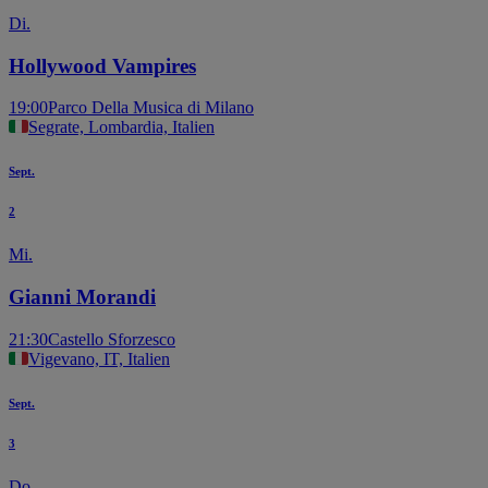
Di.
Hollywood Vampires
19:00
Parco Della Musica di Milano
Segrate, Lombardia, Italien
Sept.
2
Mi.
Gianni Morandi
21:30
Castello Sforzesco
Vigevano, IT, Italien
Sept.
3
Do.