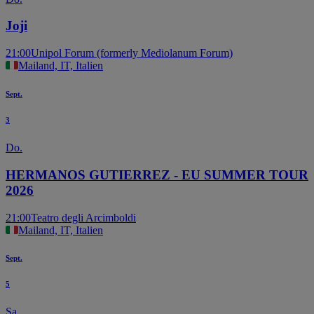
Joji
21:00
Unipol Forum (formerly Mediolanum Forum)
Mailand, IT, Italien
Sept.
3
Do.
HERMANOS GUTIERREZ - EU SUMMER TOUR
2026
21:00
Teatro degli Arcimboldi
Mailand, IT, Italien
Sept.
5
Sa.