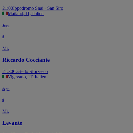
21:00
Ippodromo Snai - San Siro
Mailand, IT, Italien
Sept.
9
Mi.
Riccardo Cocciante
21:30
Castello Sforzesco
Vigevano, IT, Italien
Sept.
9
Mi.
Levante