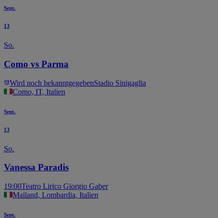
Sept.
13
So.
Como vs Parma
Wird noch bekanntgegeben
Stadio Sinigaglia
Como, IT, Italien
Sept.
13
So.
Vanessa Paradis
19:00
Teatro Lirico Giorgio Gaber
Mailand, Lombardia, Italien
Sept.