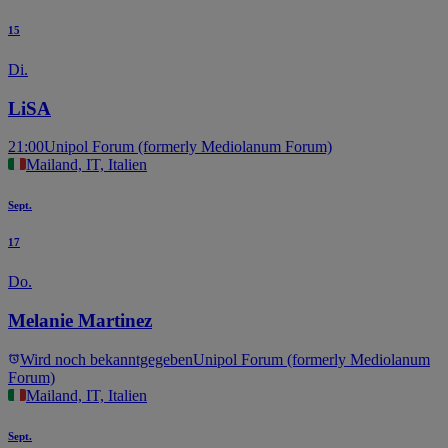
15
Di.
LiSA
21:00
Unipol Forum (formerly Mediolanum Forum)
Mailand, IT, Italien
Sept.
17
Do.
Melanie Martinez
Wird noch bekanntgegeben
Unipol Forum (formerly Mediolanum
Forum)
Mailand, IT, Italien
Sept.