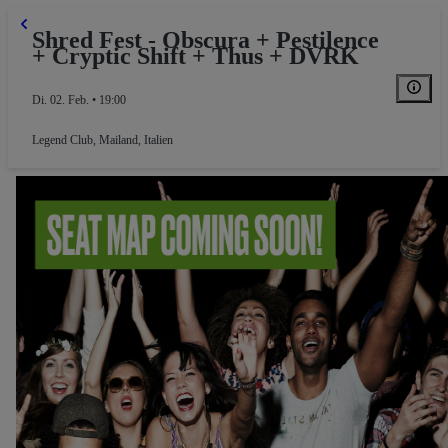
Shred Fest - Obscura + Pestilence
+ Cryptic Shift + Thus + DVRK
Di. 02. Feb. • 19:00
Legend Club
,
Mailand, Italien