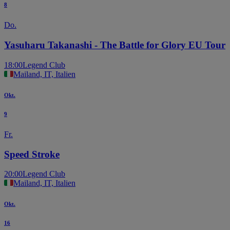
8
Do.
Yasuharu Takanashi - The Battle for Glory EU Tour
18:00
Legend Club
Mailand, IT, Italien
Okt.
9
Fr.
Speed Stroke
20:00
Legend Club
Mailand, IT, Italien
Okt.
16