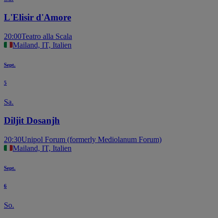
L'Elisir d'Amore
20:00
Teatro alla Scala
Mailand, IT, Italien
Sept.
5
Sa.
Diljit Dosanjh
20:30
Unipol Forum (formerly Mediolanum Forum)
Mailand, IT, Italien
Sept.
6
So.