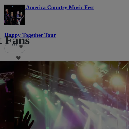
Voices of America Country Music Fest
36
Happy Together Tour
t Fans
111