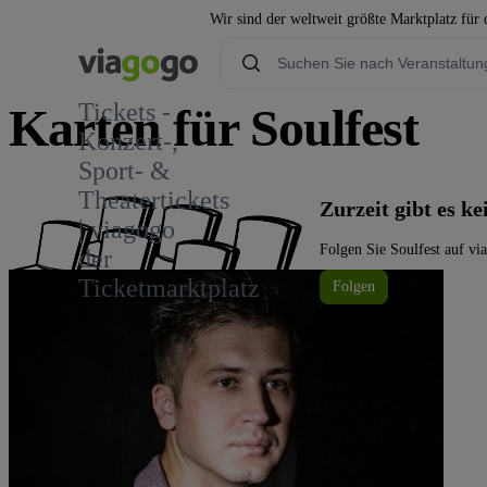
Wir sind der weltweit größte Marktplatz für
Tickets -
Karten für Soulfest
Konzert-,
Sport- &
5
Theatertickets
Zurzeit gibt es k
| viagogo
Folgen Sie Soulfest auf vi
der
Ticketmarktplatz
Folgen