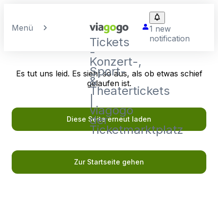
Menü
1 new
notification
Tickets
-
Konzert-,
Sport-
Es tut uns leid. Es sieht so aus, als ob etwas schief
&
gelaufen ist.
Theatertickets
|
viagogo
der
Diese Seite erneut laden
Ticketmarktplatz
Zur Startseite gehen