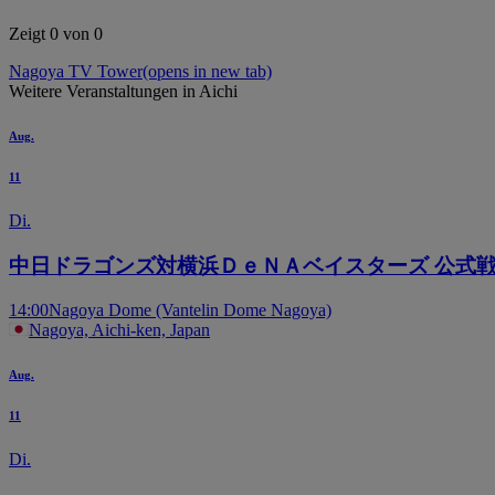
Zeigt 0 von 0
Nagoya TV Tower
(opens in new tab)
Weitere Veranstaltungen in Aichi
Aug.
11
Di.
中日ドラゴンズ対横浜ＤｅＮＡベイスターズ 公式戦
14:00
Nagoya Dome (Vantelin Dome Nagoya)
Nagoya, Aichi-ken, Japan
Aug.
11
Di.