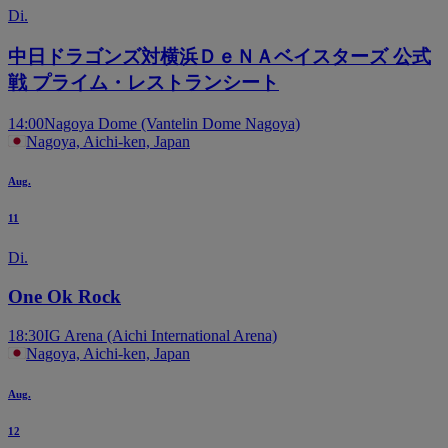
Di.
中日ドラゴンズ対横浜ＤｅＮＡベイスターズ 公式
戦 プライム・レストランシート
14:00
Nagoya Dome (Vantelin Dome Nagoya)
Nagoya, Aichi-ken, Japan
Aug.
11
Di.
One Ok Rock
18:30
IG Arena (Aichi International Arena)
Nagoya, Aichi-ken, Japan
Aug.
12