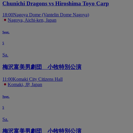
Chunichi Dragons vs Hiroshima Toyo Carp
18:00
Nagoya Dome (Vantelin Dome Nagoya)
Nagoya, Aichi-ken, Japan
Sept.
5
Sa.
梅沢富美男劇団 小牧特別公演
11:00
Komaki City Citizens Hall
Komaki, JP, Japan
Sept.
5
Sa.
梅沢富美男劇団 小牧特別公演