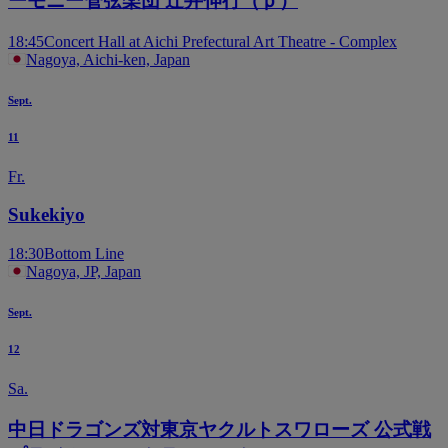
ーモニー管弦楽団 辻井伸行（ｐ）
18:45
Concert Hall at Aichi Prefectural Art Theatre - Complex
Nagoya, Aichi-ken, Japan
Sept.
11
Fr.
Sukekiyo
18:30
Bottom Line
Nagoya, JP, Japan
Sept.
12
Sa.
中日ドラゴンズ対東京ヤクルトスワローズ 公式戦