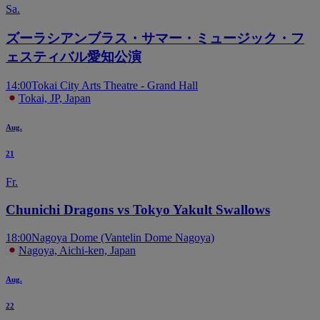
Sa.
ズーラシアンブラス・サマー・ミュージック・フ
ェスティバル愛知公演
14:00
Tokai City Arts Theatre - Grand Hall
Tokai, JP, Japan
Aug.
21
Fr.
Chunichi Dragons vs Tokyo Yakult Swallows
18:00
Nagoya Dome (Vantelin Dome Nagoya)
Nagoya, Aichi-ken, Japan
Aug.
22