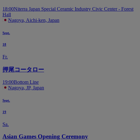
18:00
Niterra Japan Special Ceramic Industry Civic Center - Forest
Hall
Nagoya, Aichi-ken, Japan
Sept.
18
Fr.
押尾コータロー
19:00
Bottom Line
Nagoya, JP, Japan
Sept.
19
Sa.
Asian Games Opening Ceremony