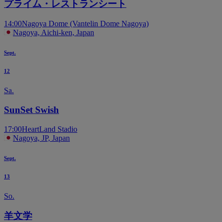
プライム・レストランシート
14:00
Nagoya Dome (Vantelin Dome Nagoya)
Nagoya, Aichi-ken, Japan
Sept.
12
Sa.
SunSet Swish
17:00
HeartLand Stadio
Nagoya, JP, Japan
Sept.
13
So.
羊文学