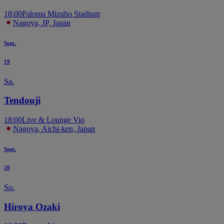
18:00
Paloma Mizuho Stadium
Nagoya, JP, Japan
Sept.
19
Sa.
Tendouji
18:00
Live & Lounge Vio
Nagoya, Aichi-ken, Japan
Sept.
20
So.
Hiroya Ozaki