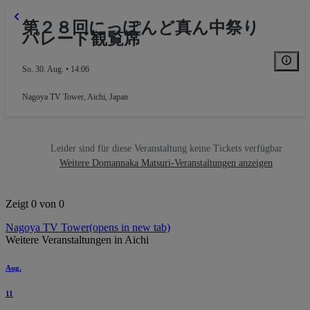
第２８回にっぽんど真ん中祭り
パレード観覧席
So. 30. Aug. • 14:06
Nagoya TV Tower
,
Aichi, Japan
Leider sind für diese Veranstaltung keine Tickets verfügbar
Weitere Domannaka Matsuri-Veranstaltungen anzeigen
Zeigt 0 von 0
Nagoya TV Tower
(opens in new tab)
Weitere Veranstaltungen in Aichi
Aug.
11