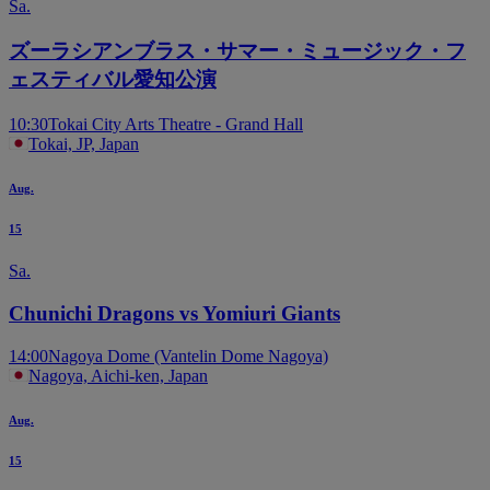
Sa.
ズーラシアンブラス・サマー・ミュージック・フ
ェスティバル愛知公演
10:30
Tokai City Arts Theatre - Grand Hall
Tokai, JP, Japan
Aug.
15
Sa.
Chunichi Dragons vs Yomiuri Giants
14:00
Nagoya Dome (Vantelin Dome Nagoya)
Nagoya, Aichi-ken, Japan
Aug.
15