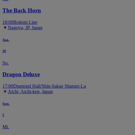
The Back Horn
18:00
Bottom Line
Nagoya, JP, Japan
Aug.
30
So.
Dragon Deluxe
17:00
Diamond Hall/Shin-Sakae Shangri-La
Aichi, Aichi-ken, Japan
Sept.
2
Mi.