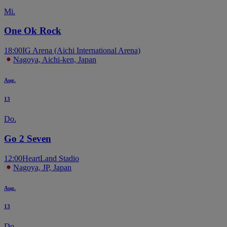
Mi.
One Ok Rock
18:00
IG Arena (Aichi International Arena)
Nagoya, Aichi-ken, Japan
Aug.
13
Do.
Go 2 Seven
12:00
HeartLand Stadio
Nagoya, JP, Japan
Aug.
13
Do.