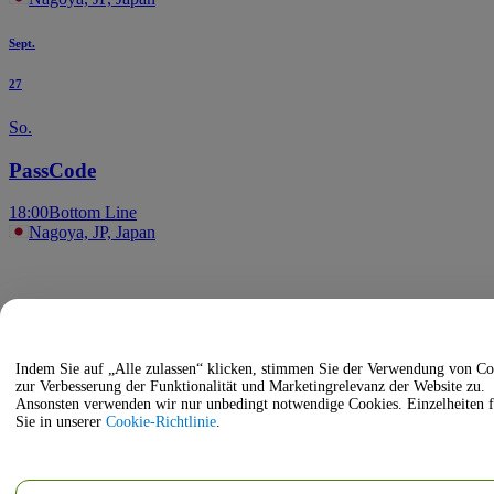
Sept.
27
So.
PassCode
18:00
Bottom Line
Nagoya, JP, Japan
Indem Sie auf „Alle zulassen“ klicken, stimmen Sie der Verwendung von Co
zur Verbesserung der Funktionalität und Marketingrelevanz der Website zu.
Ansonsten verwenden wir nur unbedingt notwendige Cookies. Einzelheiten 
Sie in unserer
Cookie-Richtlinie
.