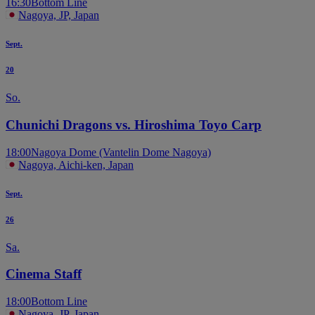
16:30
Bottom Line
Nagoya, JP, Japan
Sept.
20
So.
Chunichi Dragons vs. Hiroshima Toyo Carp
18:00
Nagoya Dome (Vantelin Dome Nagoya)
Nagoya, Aichi-ken, Japan
Sept.
26
Sa.
Cinema Staff
18:00
Bottom Line
Nagoya, JP, Japan