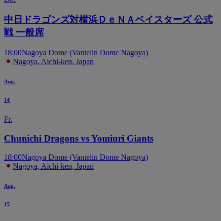
中日ドラゴンズ対横浜ＤｅＮＡベイスターズ 公式
戦 一般席
18:00
Nagoya Dome (Vantelin Dome Nagoya)
Nagoya, Aichi-ken, Japan
Aug.
14
Fr.
Chunichi Dragons vs Yomiuri Giants
18:00
Nagoya Dome (Vantelin Dome Nagoya)
Nagoya, Aichi-ken, Japan
Aug.
15