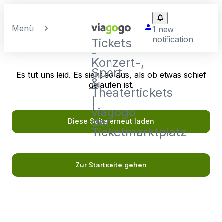
Menü
1 new
notification
Tickets
-
Konzert-,
Sport-
Es tut uns leid. Es sieht so aus, als ob etwas schief
&
gelaufen ist.
Theatertickets
|
viagogo
der
Diese Seite erneut laden
Ticketmarktplatz
Zur Startseite gehen