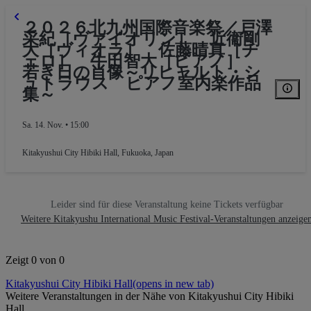
２０２６北九州国際音楽祭／戸澤
采紀［ヴァイオリン］ 近衞剛
大［ヴィオラ］ 佐藤晴真［チ
ェロ］ 牛田智大［ピアノ］
若き日の肖像～リヒャルト・シ
ュトラウス ピアノ室内楽作品
集～
Sa. 14. Nov. • 15:00
Kitakyushui City Hibiki Hall
,
Fukuoka, Japan
Leider sind für diese Veranstaltung keine Tickets verfügbar
Weitere Kitakyushu International Music Festival-Veranstaltungen anzeige
Zeigt 0 von 0
Kitakyushui City Hibiki Hall
(opens in new tab)
Weitere Veranstaltungen in der Nähe von Kitakyushui City Hibiki
Hall