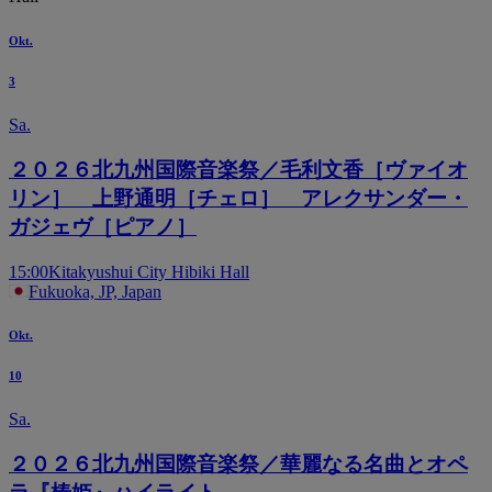
Okt.
3
Sa.
２０２６北九州国際音楽祭／毛利文香［ヴァイオ
リン］ 上野通明［チェロ］ アレクサンダー・
ガジェヴ［ピアノ］
15:00
Kitakyushui City Hibiki Hall
Fukuoka, JP, Japan
Okt.
10
Sa.
２０２６北九州国際音楽祭／華麗なる名曲とオペ