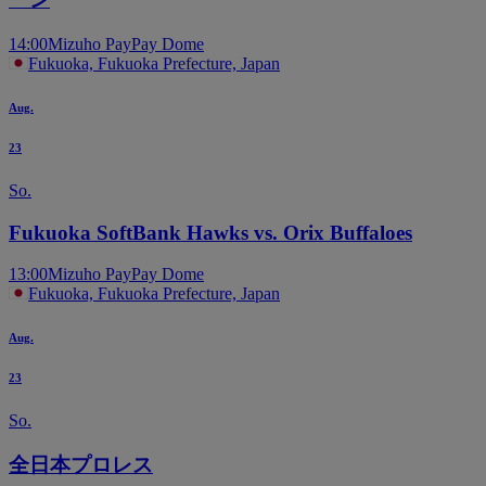
14:00
Mizuho PayPay Dome
Fukuoka, Fukuoka Prefecture, Japan
Aug.
23
So.
Fukuoka SoftBank Hawks vs. Orix Buffaloes
13:00
Mizuho PayPay Dome
Fukuoka, Fukuoka Prefecture, Japan
Aug.
23
So.
全日本プロレス