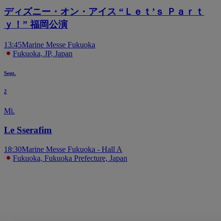
ディズニー・オン・アイス “Ｌｅｔ’ｓ Ｐａｒｔ
ｙ！” 福岡公演
13:45
Marine Messe Fukuoka
Fukuoka, JP, Japan
Sept.
2
Mi.
Le Sserafim
18:30
Marine Messe Fukuoka - Hall A
Fukuoka, Fukuoka Prefecture, Japan