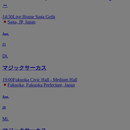
～
14:30
Live House Saga Geils
Saga, JP, Japan
Aug.
25
Di.
マジックサーカス
19:00
Fukuoka Civic Hall - Medium Hall
Fukuoka, Fukuoka Prefecture, Japan
Aug.
26
Mi.