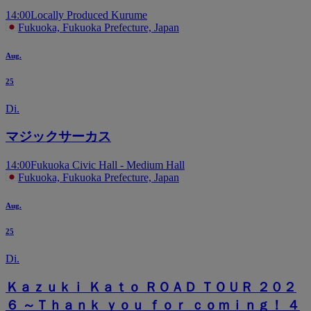
14:00
Locally Produced Kurume
Fukuoka, Fukuoka Prefecture, Japan
Aug.
25
Di.
マジックサーカス
14:00
Fukuoka Civic Hall - Medium Hall
Fukuoka, Fukuoka Prefecture, Japan
Aug.
25
Di.
Ｋａｚｕｋｉ Ｋａｔｏ ＲＯＡＤ ＴＯＵＲ ２０２
６ ～Ｔｈａｎｋ ｙｏｕ ｆｏｒ ｃｏｍｉｎｇ！ ４