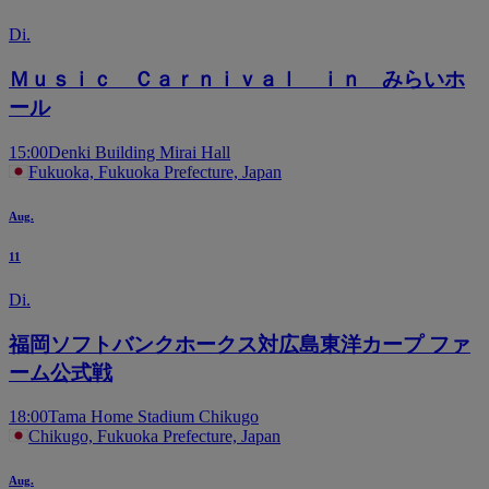
Di.
Ｍｕｓｉｃ Ｃａｒｎｉｖａｌ ｉｎ みらいホ
ール
15:00
Denki Building Mirai Hall
Fukuoka, Fukuoka Prefecture, Japan
Aug.
11
Di.
福岡ソフトバンクホークス対広島東洋カープ ファ
ーム公式戦
18:00
Tama Home Stadium Chikugo
Chikugo, Fukuoka Prefecture, Japan
Aug.