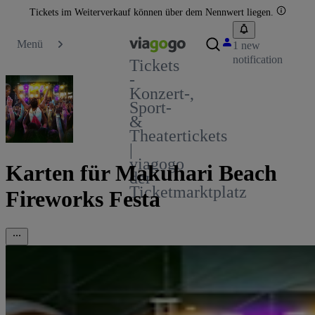
Tickets im Weiterverkauf können über dem Nennwert liegen.
Menü
1 new
notification
Tickets
-
Konzert-,
Sport-
&
Theatertickets
|
viagogo
Karten für Makuhari Beach
der
Ticketmarktplatz
Fireworks Festa