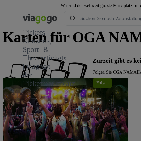
Wir sind der weltweit größte Marktplatz für
Tickets -
Karten für OGA N
Konzert-,
Sport- &
Theatertickets
Zurzeit gibt e
| viagogo
Folgen Sie OGA NAMAHAGE 
der
Ticketmarktplatz
Folgen