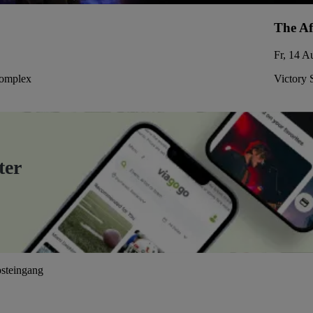
The Af
Fr, 14 A
Complex
Victory 
ter
osteingang