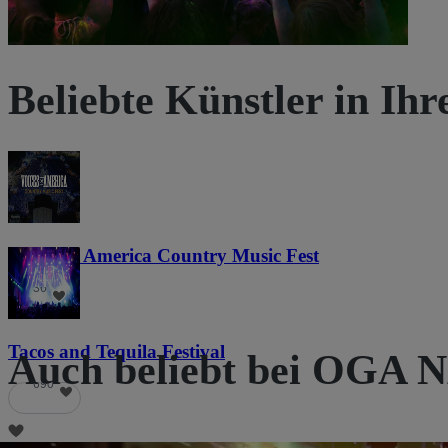
Beliebte Künstler in Ih
Voices of America Country Music Fest
36
Tacos and Tequila Festival
Auch beliebt bei OG
690