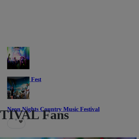
Haunted Fest
58
Neon Nights Country Music Festival
TIVAL Fans
6