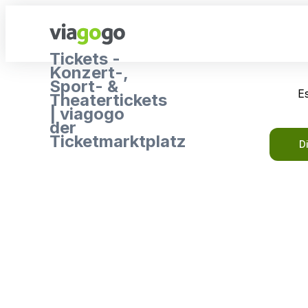
Tickets -
Konzert-,
Sport- &
Es
Theatertickets
| viagogo
der
Ticketmarktplatz
D