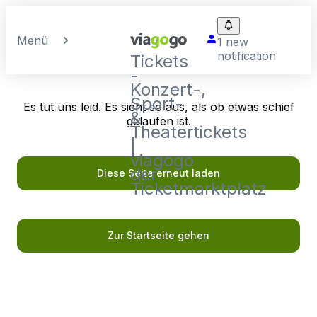
Menü
1 new
notification
Tickets
-
Konzert-,
Sport-
Es tut uns leid. Es sieht so aus, als ob etwas schief
&
gelaufen ist.
Theatertickets
|
viagogo
der
Diese Seite erneut laden
Ticketmarktplatz
Zur Startseite gehen