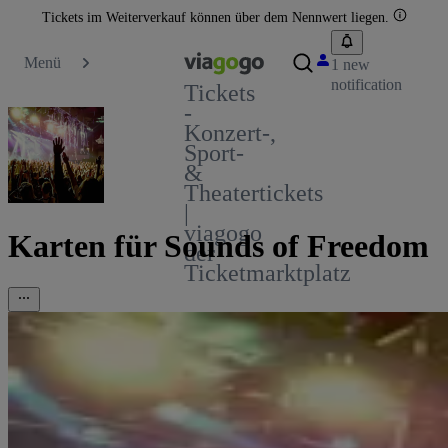
Tickets im Weiterverkauf können über dem Nennwert liegen.
Menü
1 new
notification
Tickets
-
Konzert-,
Sport-
&
Theatertickets
|
viagogo
Karten für Sounds of Freedom
der
Ticketmarktplatz