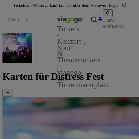
Tickets im Weiterverkauf können über dem Nennwert liegen.
Menü
1 new
notification
Tickets
-
Konzert-,
Sport-
&
Theatertickets
|
viagogo
Karten für Distress Fest
der
Ticketmarktplatz