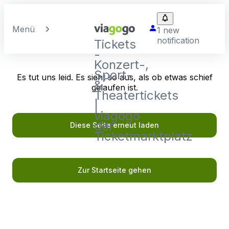
Menü
1 new
notification
Tickets
-
Konzert-,
Sport-
Es tut uns leid. Es sieht so aus, als ob etwas schief
&
gelaufen ist.
Theatertickets
|
viagogo
der
Diese Seite erneut laden
Ticketmarktplatz
Zur Startseite gehen