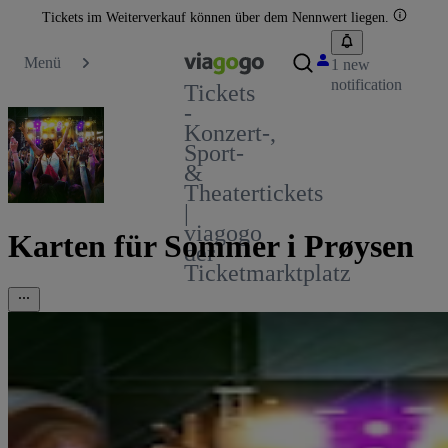
Tickets im Weiterverkauf können über dem Nennwert liegen.
Menü
1 new
notification
Tickets
-
Konzert-,
Sport-
&
Theatertickets
|
viagogo
Karten für Sommer i Prøysen
der
Ticketmarktplatz