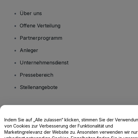
Über uns
Offene Verteilung
Partnerprogramm
Anleger
Unternehmensdienst
Pressebereich
Stellenangebote
Haben Sie Fragen?
Indem Sie auf „Alle zulassen“ klicken, stimmen Sie der Verwendu
Hilfe-Center / Kontakt
von Cookies zur Verbesserung der Funktionalität und
Marketingrelevanz der Website zu. Ansonsten verwenden wir nur