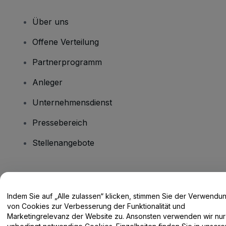
Über uns
Offene Verteilung
Partnerprogramm
Anleger
Unternehmensdienst
Pressebereich
Stellenangebote
Haben Sie Fragen?
Indem Sie auf „Alle zulassen“ klicken, stimmen Sie der Verwendu
Hilfe-Center / Kontakt
von Cookies zur Verbesserung der Funktionalität und
Marketingrelevanz der Website zu. Ansonsten verwenden wir nur