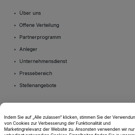
Über uns
Offene Verteilung
Partnerprogramm
Anleger
Unternehmensdienst
Pressebereich
Stellenangebote
Haben Sie Fragen?
Indem Sie auf „Alle zulassen“ klicken, stimmen Sie der Verwendu
Hilfe-Center / Kontakt
von Cookies zur Verbesserung der Funktionalität und
Marketingrelevanz der Website zu. Ansonsten verwenden wir nur