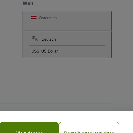
Welt
Österreich
Deutsch
US$
US Dollar
-Richtlinie
und
Datenschutzrichtlinie für Mobilanwendungen