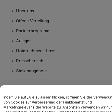
Über uns
Offene Verteilung
Partnerprogramm
Anleger
Unternehmensdienst
Pressebereich
Stellenangebote
Haben Sie Fragen?
Indem Sie auf „Alle zulassen“ klicken, stimmen Sie der Verwendu
Hilfe-Center / Kontakt
von Cookies zur Verbesserung der Funktionalität und
Marketingrelevanz der Website zu. Ansonsten verwenden wir nur