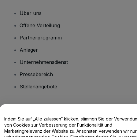
Über uns
Offene Verteilung
Partnerprogramm
Anleger
Unternehmensdienst
Pressebereich
Stellenangebote
Haben Sie Fragen?
Indem Sie auf „Alle zulassen“ klicken, stimmen Sie der Verwendu
Hilfe-Center / Kontakt
von Cookies zur Verbesserung der Funktionalität und
Marketingrelevanz der Website zu. Ansonsten verwenden wir nur