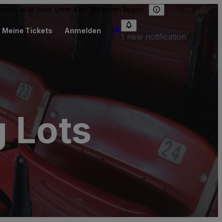
können über oder unter dem Nennwert liegen.
Meine Tickets
Anmelden
1 new notification
 Lots