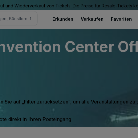
Kauf und Wiederverkauf von Tickets. Die Preise für Resale-Tickets 
Erkunden
Verkaufen
Favoriten
nvention Center Of
en Sie auf „Filter zurücksetzen“, um alle Veranstaltungen zu
te direkt in Ihren Posteingang