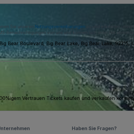
immen Sie unseren
Nutzungsvereinbarungen
zu und erkennen unse
S-Benachrichtigungen von uns und können sich jederzeit abmelde
ig Bear Boulevard, Big Bear Lake, Big Bear Lake, 92315,
it 100%igem Vertrauen Tickets kaufen und verkaufen können
Unternehmen
Haben Sie Fragen?