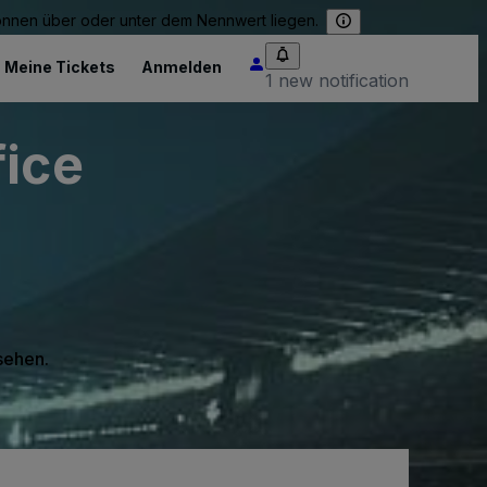
können über oder unter dem Nennwert liegen.
Meine Tickets
Anmelden
1 new notification
fice
 sehen.