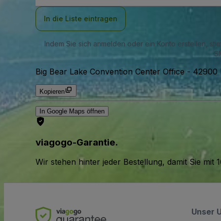
Adresse
In die Liste eintragen
Indem Sie sich anmelden oder ein Konto erstellen, st
SM
Big Bear Lake Convention Center Office
-
42900 B
Kopieren
In Google Maps öffnen
viagogo-Garantie.
Wir stehen hinter jeder Bestellung, damit Sie m
Unser 