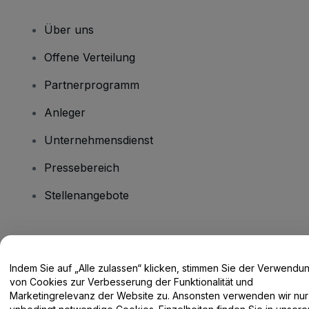
Über uns
Offene Verteilung
Partnerprogramm
Anleger
Unternehmensdienst
Pressebereich
Stellenangebote
Haben Sie Fragen?
Indem Sie auf „Alle zulassen“ klicken, stimmen Sie der Verwendu
Hilfe-Center / Kontakt
von Cookies zur Verbesserung der Funktionalität und
Marketingrelevanz der Website zu. Ansonsten verwenden wir nur