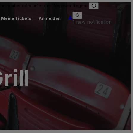
können über oder unter dem Nennwert liegen.
Meine Tickets
Anmelden
1 new notification
ill