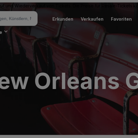
Kauf und Wiederverkauf von Tickets. Die Preise für Resale-Tickets 
Erkunden
Verkaufen
Favoriten
e
w Orleans Gr