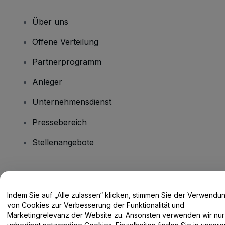
Über uns
Offene Verteilung
Partnerprogramm
Anleger
Unternehmensdienst
Pressebereich
Stellenangebote
Haben Sie Fragen?
Indem Sie auf „Alle zulassen“ klicken, stimmen Sie der Verwendu
Hilfe-Center / Kontakt
von Cookies zur Verbesserung der Funktionalität und
Marketingrelevanz der Website zu. Ansonsten verwenden wir nur