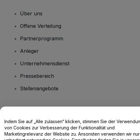
Über uns
Offene Verteilung
Partnerprogramm
Anleger
Unternehmensdienst
Pressebereich
Stellenangebote
Haben Sie Fragen?
Indem Sie auf „Alle zulassen“ klicken, stimmen Sie der Verwendu
Hilfe-Center / Kontakt
von Cookies zur Verbesserung der Funktionalität und
Marketingrelevanz der Website zu. Ansonsten verwenden wir nur