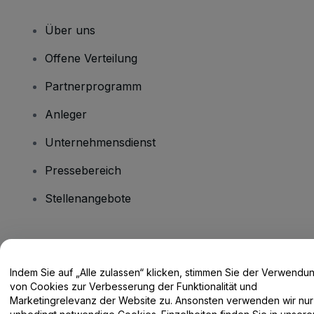
Über uns
Offene Verteilung
Partnerprogramm
Anleger
Unternehmensdienst
Pressebereich
Stellenangebote
Haben Sie Fragen?
Indem Sie auf „Alle zulassen“ klicken, stimmen Sie der Verwendu
Hilfe-Center / Kontakt
von Cookies zur Verbesserung der Funktionalität und
Marketingrelevanz der Website zu. Ansonsten verwenden wir nur