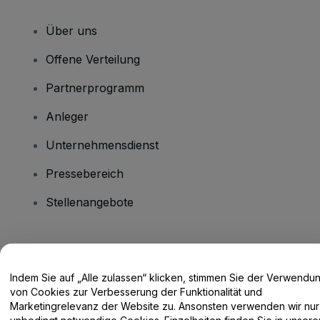
Über uns
Offene Verteilung
Partnerprogramm
Anleger
Unternehmensdienst
Pressebereich
Stellenangebote
Haben Sie Fragen?
Indem Sie auf „Alle zulassen“ klicken, stimmen Sie der Verwendu
Hilfe-Center / Kontakt
von Cookies zur Verbesserung der Funktionalität und
Marketingrelevanz der Website zu. Ansonsten verwenden wir nur