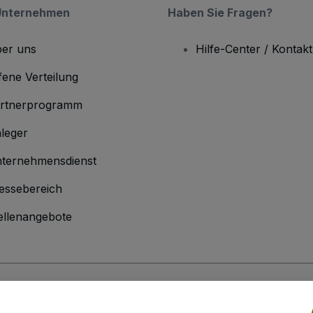
Unternehmen
Haben Sie Fragen?
er uns
Hilfe-Center / Kontakt
fene Verteilung
rtnerprogramm
leger
ternehmensdienst
essebereich
ellenangebote
men
inen Geschäftsbedingungen
und die
Datenschutzerklärung
sowie die
Cookie