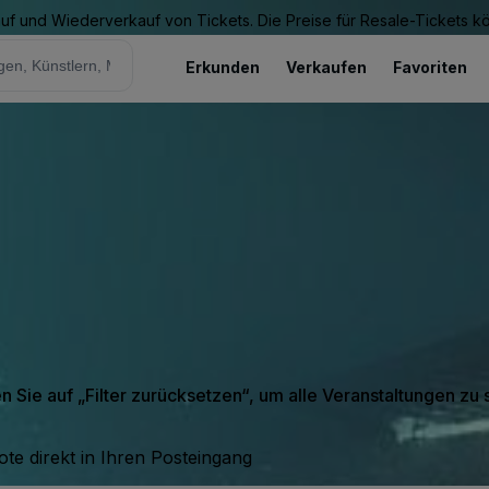
Kauf und Wiederverkauf von Tickets. Die Preise für Resale-Tickets 
Erkunden
Verkaufen
Favoriten
en Sie auf „Filter zurücksetzen“, um alle Veranstaltungen zu
te direkt in Ihren Posteingang