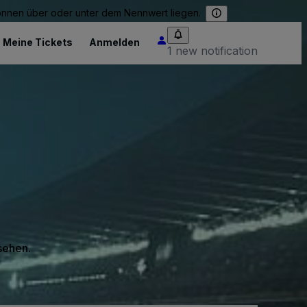
können über oder unter dem Nennwert liegen.
Meine Tickets
Anmelden
1 new notification
 sehen.