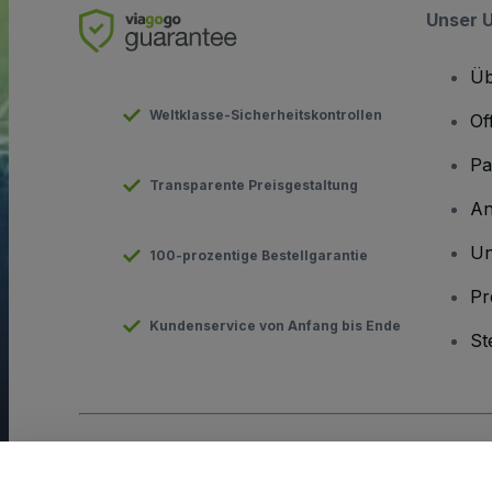
Unser 
Üb
Weltklasse-Sicherheitskontrollen
Of
Pa
Transparente Preisgestaltung
An
Un
100-prozentige Bestellgarantie
Pr
Kundenservice von Anfang bis Ende
St
Urheberrecht © viagogo GmbH 2026
Angaben zum Unterneh
Durch die Nutzung dieser Website akzeptieren Sie die
Allgeme