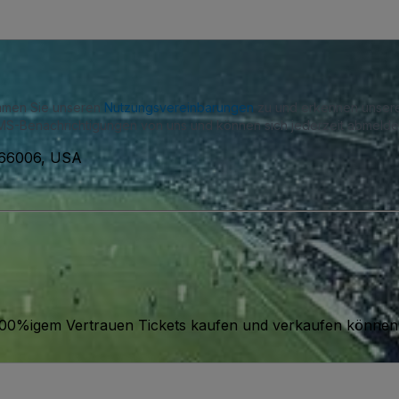
immen Sie unseren
Nutzungsvereinbarungen
zu und erkennen unse
S-Benachrichtigungen von uns und können sich jederzeit abmelde
, 66006, USA
it 100%igem Vertrauen Tickets kaufen und verkaufen können