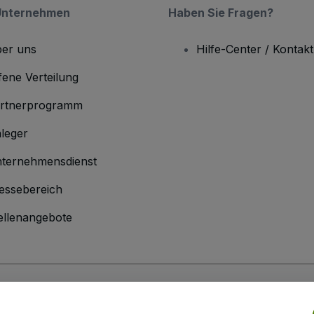
Unternehmen
Haben Sie Fragen?
er uns
Hilfe-Center / Kontakt
fene Verteilung
rtnerprogramm
leger
ternehmensdienst
essebereich
ellenangebote
men
inen Geschäftsbedingungen
und die
Datenschutzerklärung
sowie die
Cookie