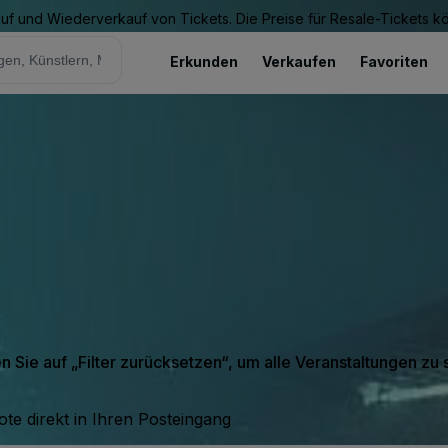
Kauf und Wiederverkauf von Tickets. Die Preise für Resale-Tickets 
Erkunden
Verkaufen
Favoriten
en Sie auf „Filter zurücksetzen“, um alle Veranstaltungen zu
te direkt in Ihren Posteingang