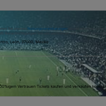
immen Sie unseren
Nutzungsvereinbarungen
zu und erkennen unse
S-Benachrichtigungen von uns und können sich jederzeit abmelde
entro, León, 37000, Mexiko
it 100%igem Vertrauen Tickets kaufen und verkaufen können