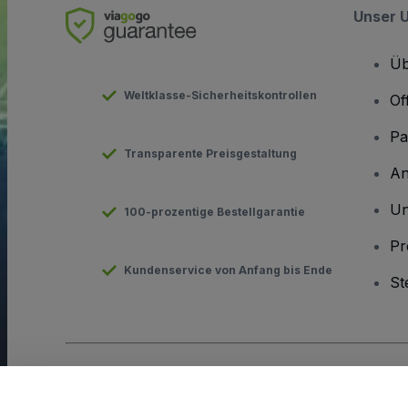
Unser 
Üb
Weltklasse-Sicherheitskontrollen
Of
Pa
Transparente Preisgestaltung
An
Un
100-prozentige Bestellgarantie
Pr
Kundenservice von Anfang bis Ende
St
Urheberrecht © viagogo GmbH 2026
Angaben zum Unterneh
Durch die Nutzung dieser Website akzeptieren Sie die
Allgeme