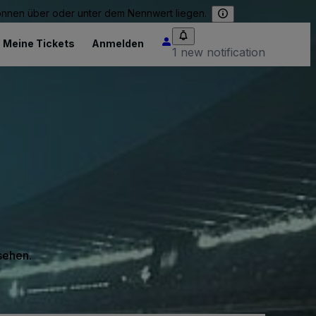
können über oder unter dem Nennwert liegen.
Meine Tickets
Anmelden
1 new notification
 sehen.