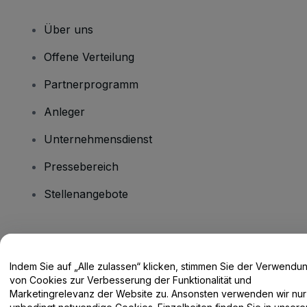
Über uns
Offene Verteilung
Partnerprogramm
Anleger
Unternehmensdienst
Pressebereich
Stellenangebote
Haben Sie Fragen?
Indem Sie auf „Alle zulassen“ klicken, stimmen Sie der Verwendu
Hilfe-Center / Kontakt
von Cookies zur Verbesserung der Funktionalität und
Marketingrelevanz der Website zu. Ansonsten verwenden wir nur