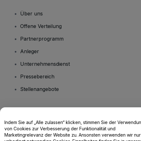
Über uns
Offene Verteilung
Partnerprogramm
Anleger
Unternehmensdienst
Pressebereich
Stellenangebote
Haben Sie Fragen?
Indem Sie auf „Alle zulassen“ klicken, stimmen Sie der Verwendu
Hilfe-Center / Kontakt
von Cookies zur Verbesserung der Funktionalität und
Marketingrelevanz der Website zu. Ansonsten verwenden wir nur