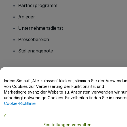
Partnerprogramm
Anleger
Unternehmensdienst
Pressebereich
Stellenangebote
Haben Sie Fragen?
Indem Sie auf „Alle zulassen“ klicken, stimmen Sie der Verwendu
Hilfe-Center / Kontakt
von Cookies zur Verbesserung der Funktionalität und
Marketingrelevanz der Website zu. Ansonsten verwenden wir nur
unbedingt notwendige Cookies. Einzelheiten finden Sie in unsere
Cookie-Richtlinie
.
Urheberrecht © viagogo GmbH 2026
Angaben zum Unternehmen
Durch die Nutzung dieser Website akzeptieren Sie die
Allgemeinen
Einstellungen verwalten
Geschäftsbedingungen
und die
Datenschutzerklärung
sowie die