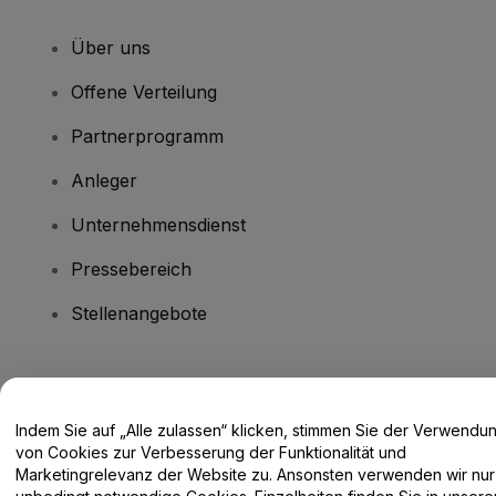
Über uns
Offene Verteilung
Partnerprogramm
Anleger
Unternehmensdienst
Pressebereich
Stellenangebote
Haben Sie Fragen?
Indem Sie auf „Alle zulassen“ klicken, stimmen Sie der Verwendu
Hilfe-Center / Kontakt
von Cookies zur Verbesserung der Funktionalität und
Marketingrelevanz der Website zu. Ansonsten verwenden wir nur