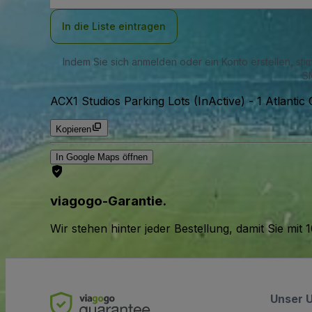
Adresse
In die Liste eintragen
Indem Sie sich anmelden oder ein Konto erstellen, st
SM
ACX1 Studios Parking Lots (InActive)
-
1 Atlantic
Kopieren
In Google Maps öffnen
viagogo-Garantie.
Wir stehen hinter jeder Bestellung, damit Sie m
Unser 