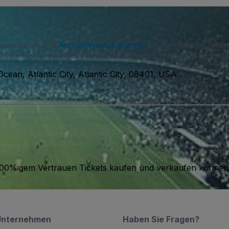
immen Sie unseren
Nutzungsvereinbarungen
zu und erkennen unse
S-Benachrichtigungen von uns und können sich jederzeit abmelde
 Ocean, Atlantic City, Atlantic City, 08401, USA
it 100%igem Vertrauen Tickets kaufen und verkaufen können
Unternehmen
Haben Sie Fragen?