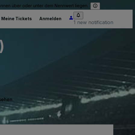
können über oder unter dem Nennwert liegen.
Meine Tickets
Anmelden
1 new notification
)
 sehen.