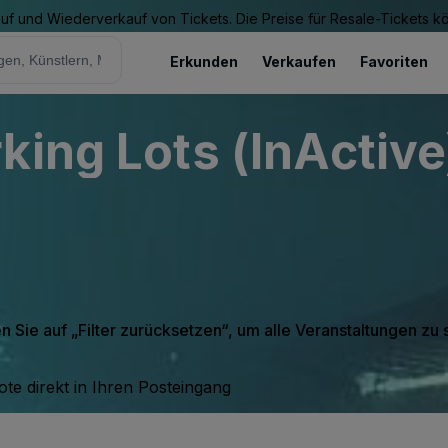
Kauf und Wiederverkauf von Tickets. Die Preise für Resale-Tickets 
Erkunden
Verkaufen
Favoriten
king Lots (InActive
en Sie auf „Filter zurücksetzen“, um alle Veranstaltungen zu
te direkt in Ihren Posteingang