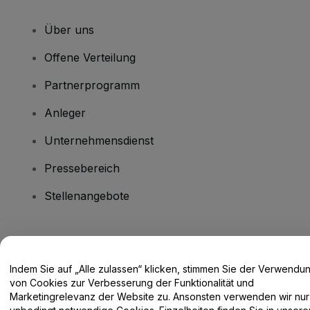
Über uns
Offene Verteilung
Partnerprogramm
Anleger
Unternehmensdienst
Pressebereich
Stellenangebote
Haben Sie Fragen?
Indem Sie auf „Alle zulassen“ klicken, stimmen Sie der Verwendu
Hilfe-Center / Kontakt
von Cookies zur Verbesserung der Funktionalität und
Marketingrelevanz der Website zu. Ansonsten verwenden wir nur