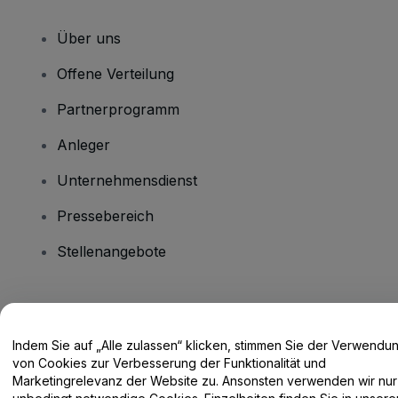
Über uns
Offene Verteilung
Partnerprogramm
Anleger
Unternehmensdienst
Pressebereich
Stellenangebote
Haben Sie Fragen?
Indem Sie auf „Alle zulassen“ klicken, stimmen Sie der Verwendu
Hilfe-Center / Kontakt
von Cookies zur Verbesserung der Funktionalität und
Marketingrelevanz der Website zu. Ansonsten verwenden wir nur