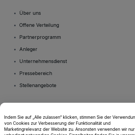
Über uns
Offene Verteilung
Partnerprogramm
Anleger
Unternehmensdienst
Pressebereich
Stellenangebote
Haben Sie Fragen?
Indem Sie auf „Alle zulassen“ klicken, stimmen Sie der Verwendu
Hilfe-Center / Kontakt
von Cookies zur Verbesserung der Funktionalität und
Marketingrelevanz der Website zu. Ansonsten verwenden wir nur