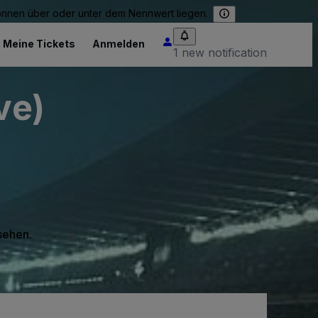
können über oder unter dem Nennwert liegen.
Meine Tickets
Anmelden
1 new notification
ve)
 sehen.