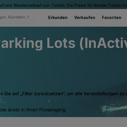
Kauf und Wiederverkauf von Tickets. Die Preise für Resale-Tickets 
Erkunden
Verkaufen
Favoriten
arking Lots (InActi
en Sie auf „Filter zurücksetzen“, um alle Veranstaltungen zu
te direkt in Ihren Posteingang