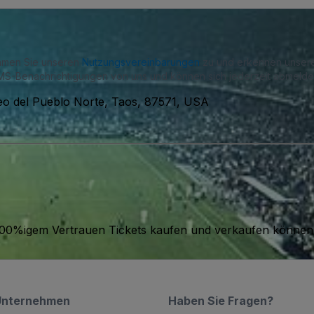
immen Sie unseren
Nutzungsvereinbarungen
zu und erkennen unse
S-Benachrichtigungen von uns und können sich jederzeit abmelde
eo del Pueblo Norte, Taos, 87571, USA
it 100%igem Vertrauen Tickets kaufen und verkaufen können
Unternehmen
Haben Sie Fragen?