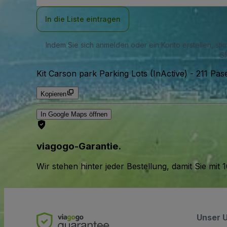
Adresse
In die Liste eintragen
Indem Sie sich anmelden oder ein Konto erstellen, st
SM
Kit Carson park Parking Lots (InActive)
-
211 Pas
Kopieren
In Google Maps öffnen
viagogo-Garantie.
Wir stehen hinter jeder Bestellung, damit Sie m
Unser 