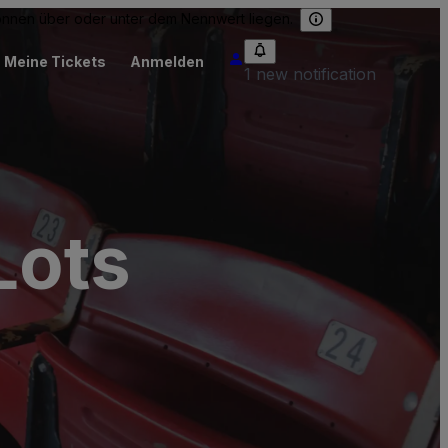
können über oder unter dem Nennwert liegen.
Meine Tickets
Anmelden
1 new notification
Lots