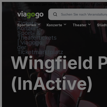
Wir sind der weltweit größte Marktplatz für den 
Tickets -
Sportarten
Konzerte
Theater
Städt
Konzert-,
Sport- &
Theatertickets
| viagogo
der
Ticketmarktplatz
Wingfield P
(InActive)