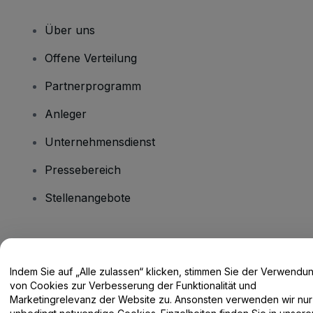
Über uns
Offene Verteilung
Partnerprogramm
Anleger
Unternehmensdienst
Pressebereich
Stellenangebote
Haben Sie Fragen?
Indem Sie auf „Alle zulassen“ klicken, stimmen Sie der Verwendu
Hilfe-Center / Kontakt
von Cookies zur Verbesserung der Funktionalität und
Marketingrelevanz der Website zu. Ansonsten verwenden wir nur