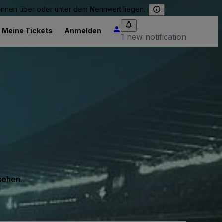
können über oder unter dem Nennwert liegen.
Meine Tickets
Anmelden
1 new notification
 sehen.