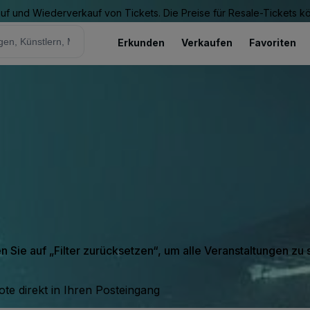
Kauf und Wiederverkauf von Tickets. Die Preise für Resale-Tickets 
Erkunden
Verkaufen
Favoriten
en Sie auf „Filter zurücksetzen“, um alle Veranstaltungen zu
te direkt in Ihren Posteingang