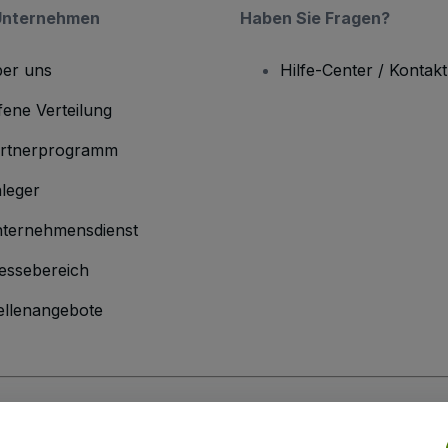
Unternehmen
Haben Sie Fragen?
er uns
Hilfe-Center / Kontakt
fene Verteilung
rtnerprogramm
leger
ternehmensdienst
essebereich
ellenangebote
men
inen Geschäftsbedingungen
und die
Datenschutzerklärung
sowie die
Cookie