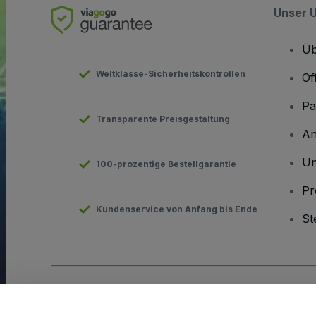
Unser 
Üb
Weltklasse-Sicherheitskontrollen
Of
Pa
Transparente Preisgestaltung
An
Un
100-prozentige Bestellgarantie
Pr
Kundenservice von Anfang bis Ende
St
Urheberrecht © viagogo GmbH 2026
Angaben zum Unterneh
Durch die Nutzung dieser Website akzeptieren Sie die
Allgeme