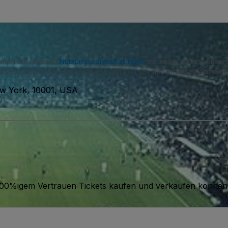
immen Sie unseren
Nutzungsvereinbarungen
zu und erkennen unse
S-Benachrichtigungen von uns und können sich jederzeit abmelde
ew York, 10001, USA
it 100%igem Vertrauen Tickets kaufen und verkaufen können