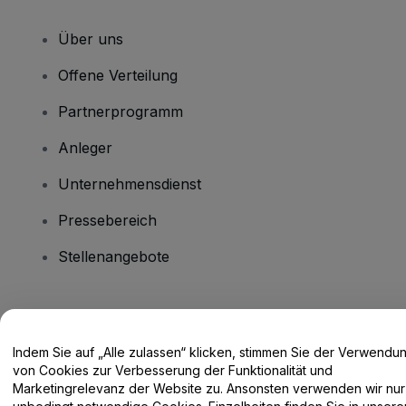
Über uns
Offene Verteilung
Partnerprogramm
Anleger
Unternehmensdienst
Pressebereich
Stellenangebote
Haben Sie Fragen?
Indem Sie auf „Alle zulassen“ klicken, stimmen Sie der Verwendu
Hilfe-Center / Kontakt
von Cookies zur Verbesserung der Funktionalität und
Marketingrelevanz der Website zu. Ansonsten verwenden wir nur