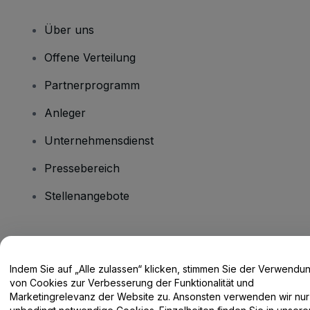
Über uns
Offene Verteilung
Partnerprogramm
Anleger
Unternehmensdienst
Pressebereich
Stellenangebote
Haben Sie Fragen?
Indem Sie auf „Alle zulassen“ klicken, stimmen Sie der Verwendu
Hilfe-Center / Kontakt
von Cookies zur Verbesserung der Funktionalität und
Marketingrelevanz der Website zu. Ansonsten verwenden wir nur