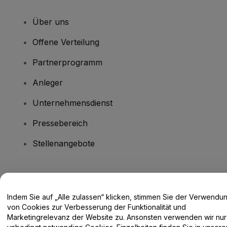
Über uns
Offene Verteilung
Partnerprogramm
Anleger
Unternehmensdienst
Pressebereich
Stellenangebote
Haben Sie Fragen?
Indem Sie auf „Alle zulassen“ klicken, stimmen Sie der Verwendu
Hilfe-Center / Kontakt
von Cookies zur Verbesserung der Funktionalität und
Marketingrelevanz der Website zu. Ansonsten verwenden wir nur