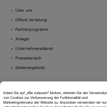
Über uns
Offene Verteilung
Partnerprogramm
Anleger
Unternehmensdienst
Pressebereich
Stellenangebote
Haben Sie Fragen?
Indem Sie auf „Alle zulassen“ klicken, stimmen Sie der Verwendu
Hilfe-Center / Kontakt
von Cookies zur Verbesserung der Funktionalität und
Marketingrelevanz der Website zu. Ansonsten verwenden wir nur