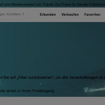
Kauf und Wiederverkauf von Tickets. Die Preise für Resale-Tickets 
Erkunden
Verkaufen
Favoriten
en Sie auf „Filter zurücksetzen“, um alle Veranstaltungen zu
te direkt in Ihren Posteingang