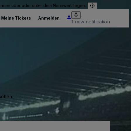
können über oder unter dem Nennwert liegen.
Meine Tickets
Anmelden
1 new notification
 sehen.