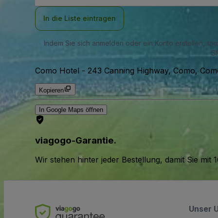
Adresse
In die Liste eintragen
Indem Sie sich anmelden oder ein Konto erstellen, st
SM
Como Hotel
-
243 Canning Highway, Como, Como,
Kopieren
In Google Maps öffnen
viagogo-Garantie.
Wir stehen hinter jeder Bestellung, damit Sie m
Unser 