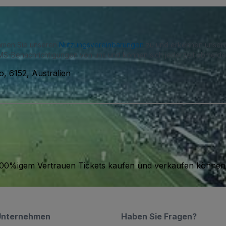
immen Sie unseren
Nutzungsvereinbarungen
zu und erkennen unse
S-Benachrichtigungen von uns und können sich jederzeit abmelde
 6152, Australien
it 100%igem Vertrauen Tickets kaufen und verkaufen können
Unternehmen
Haben Sie Fragen?